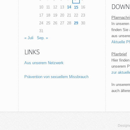
DOWN
10
11
12
13
14
16
15
17
18
19
20
21
22
23
Pfarrnachr
24
25
26
27
28
29
30
In unseren
finden Sie
31
aus unsere
« Juli
Sep. »
Aktuelle P
LINKS
Pfarrbrief
Hier finden
Aus unserem Netzwerk
unserem Pfa
zur aktuel
Prävention von sexuellem Missbrauch
In unsere
auch älter
Design