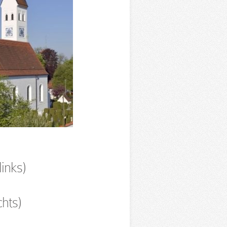
inks)
hts)