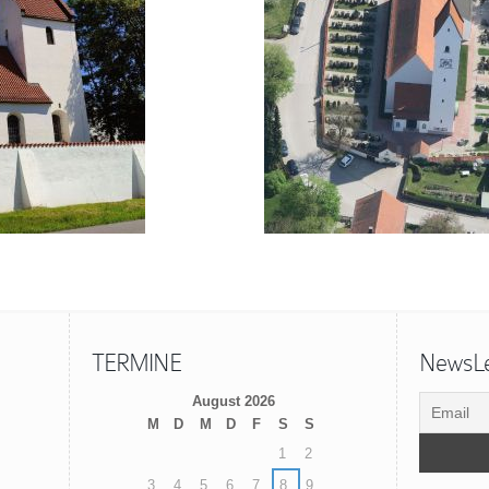
TERMINE
NewsLet
August 2026
M
D
M
D
F
S
S
1
2
3
4
5
6
7
8
9