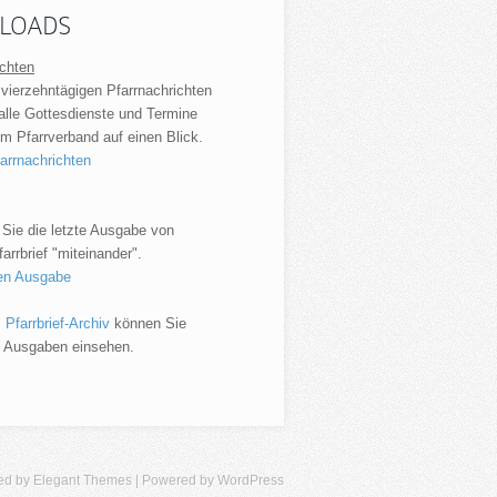
LOADS
ichten
 vierzehntägigen Pfarrnachrichten
 alle Gottesdienste und Termine
m Pfarrverband auf einen Blick.
farrnachrichten
 Sie die letzte Ausgabe von
rrbrief "miteinander".
len Ausgabe
m
Pfarrbrief-Archiv
können Sie
e Ausgaben einsehen.
ed by
Elegant Themes
| Powered by
WordPress