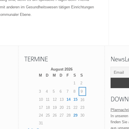
 mit anderen im Gesundheitswesen tätigen Einrichtungen
 kommunaler Ebene.
TERMINE
NewsLet
August 2026
M
D
M
D
F
S
S
1
2
3
4
5
6
7
8
9
DOWN
10
11
12
13
14
15
16
17
18
19
20
21
22
23
Pfarrnachr
24
25
26
27
28
29
30
In unseren
finden Sie
31
aus unsere