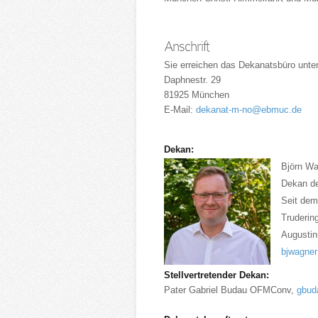
Anschrift
Sie erreichen das Dekanatsbüro unte
Daphnestr. 29
81925 München
E-Mail:
dekanat-m-no@ebmuc.de
Dekan:
Björn Wa
Dekan de
Seit dem
Trudering
Augustin
bjwagne
Stellvertretender Dekan:
Pater Gabriel Budau OFMConv,
gbud