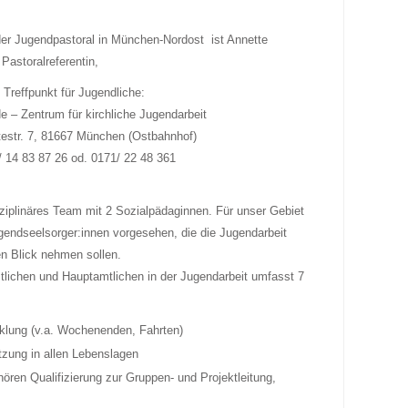
 der Jugendpastoral in München-Nordost ist Annette
 Pastoralreferentin,
 Treffpunkt für Jugendliche:
 – Zentrum für kirchliche Jugendarbeit
testr. 7, 81667 München (Ostbahnhof)
9/ 14 83 87 26 od. 0171/ 22 48 361
sziplinäres Team mit 2 Sozialpädaginnen. Für unser Gebiet
ugendseelsorger:innen vorgesehen, die die Jugendarbeit
en Blick nehmen sollen.
tlichen und Hauptamtlichen in der Jugendarbeit umfasst 7
cklung (v.a. Wochenenden, Fahrten)
tzung in allen Lebenslagen
ören Qualifizierung zur Gruppen- und Projektleitung,