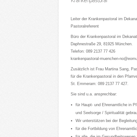
Krankenpastoral
Leiter der Krankenpastoral im Dekana
Pastoralreferent
Büro der Krankenpastoral im Dekanat
Daphnestraße 29, 81925 München.
Telefon: 089 2137 77 426
krankenpastoral-muenchen-no@eomu
Zusätzlich ist Frau Martina Sang, Pas
für die Krankenpastoral in den Pfarrv
St. Emmeram: 089 2137 77 427.
Sie sind u.a. ansprechbar:
für Haupt- und Ehrenamtliche in P
und Seelsorge / Spiritualität gebra
Wir unterstützen bei der Begleitu
für die Fortbildung von Ehrenam
für alle, die im Gesundheitswesen