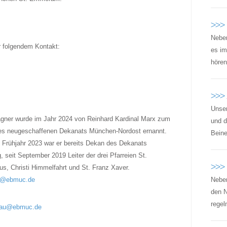
>>>
Neben
r folgendem Kontakt:
es im
hören
>>>
Unser
gner wurde im Jahr 2024 von Reinhard Kardinal Marx zum
und d
s neugeschaffenen Dekanats München-Nordost ernannt.
Beine
 Frühjahr 2023 war er bereits Dekan des Dekanats
, seit September 2019 Leiter der drei Pfarreien St.
>>> 
us, Christi Himmelfahrt und St. Franz Xaver.
r@ebmuc.de
Neben
den 
regel
au@ebmuc.de