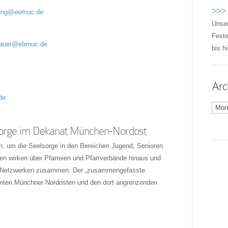
>>> 
ng@eomuc.de
Unser
Feste
auer@ebmuc.de
bis h
Arc
de
Archi
sorge im Dekanat München-Nordost
en, um die Seelsorge in den Bereichen Jugend, Senioren
len wirken über Pfarreien und Pfarrverbände hinaus und
ren Netzwerken zusammen. Der „zusammengefasste
mten Münchner Nordosten und den dort angrenzenden