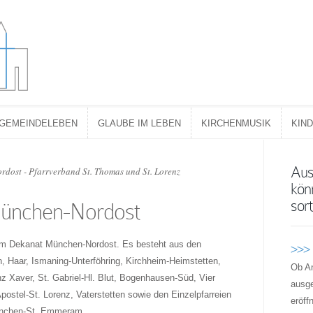
GEMEINDELEBEN
GLAUBE IM LEBEN
KIRCHENMUSIK
KIN
GEMEINDELEBEN
GLAUBE IM LEBEN
KIRCHENMUSIK
KIN
Aus
ost - Pfarrverband St. Thomas und St. Lorenz
kön
sort
ünchen-Nordost
um Dekanat München-Nordost. Es besteht aus den
>>>
, Haar, Ismaning-Unterföhring, Kirchheim-Heimstetten,
Ob A
nz Xaver, St. Gabriel-Hl. Blut, Bogenhausen-Süd, Vier
ausge
postel-St. Lorenz, Vaterstetten sowie den Einzelpfarreien
eröff
ünchen-St. Emmeram.