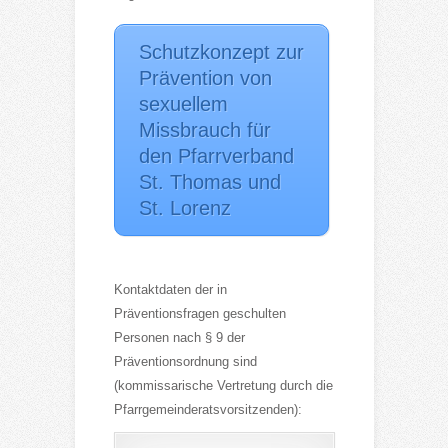
Schutzkonzept zur
Prävention von
sexuellem
Missbrauch für
den Pfarrverband
St. Thomas und
St. Lorenz
Kontaktdaten der in
Präventionsfragen geschulten
Personen nach § 9 der
Präventionsordnung sind
(kommissarische Vertretung durch die
Pfarrgemeinderatsvorsitzenden):