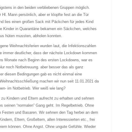
igstens in den beiden verbliebenen Gruppen möglich.
Hl. Mann persönlich, aber er klopfte fest an die Tür
nd lies einen großen Sack mit Päckchen für jedes Kind
die Kinder in Quarantäne bekamen ein Säckchen, welches
Haus hüten mussten, abholen konnten.
ene Weihnachtsferien wurden laut, die Infektionszahlen
de immer deutlicher, dass der nächste Lockdown kommen
hs Monate nach Beginn des ersten Lockdowns, war es
 Nur noch Notbetreuung. aber besser das als ganz
er diesen Bedingungen gab es nicht einmal eine
 Weihnachtsschließung machen wir nun seit 11.01.2021 da
aben- im Notbetrieb. Wer weiß wie lang?
zu Kindern und Eltern aufrecht zu erhalten und sehnen
es seinen “normalen” Gang geht. Im Regelbetrieb. Ohne
n Festen und Basaren. Wir sehnen den Tag herbei an dem
Kindern, Eltern, Großeltern, allen Interessierten etc., frei
iern können. Ohne Angst. Ohne ungute Gefühle. Wieder