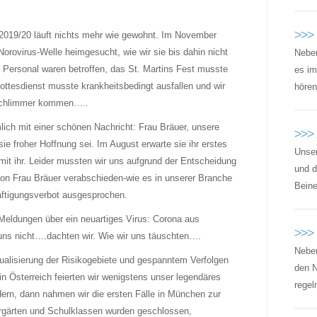
>>>
 2019/20 läuft nichts mehr wie gewohnt. Im November
Norovirus-Welle heimgesucht, wie wir sie bis dahin nicht
Neben
 Personal waren betroffen, das St. Martins Fest musste
es im
ottesdienst musste krankheitsbedingt ausfallen und wir
hören
 schlimmer kommen…..
ich mit einer schönen Nachricht: Frau Bräuer, unsere
>>>
 sie froher Hoffnung sei. Im August erwarte sie ihr erstes
Unser
 mit ihr. Leider mussten wir uns aufgrund der Entscheidung
und d
von Frau Bräuer verabschieden-wie es in unserer Branche
Beine
äftigungsverbot ausgesprochen.
 Meldungen über ein neuartiges Virus: Corona aus
>>> 
 uns nicht….dachten wir. Wie wir uns täuschten….
Neben
ualisierung der Risikogebiete und gespanntem Verfolgen
den 
n Österreich feierten wir wenigstens unser legendäres
regel
ern, dann nahmen wir die ersten Fälle in München zur
ergärten und Schulklassen wurden geschlossen,