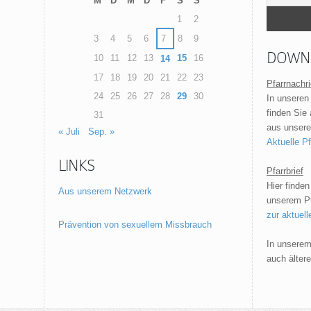
M
D
M
D
F
S
S
1
2
3
4
5
6
7
8
9
DOWN
10
11
12
13
15
16
14
17
18
19
20
21
22
23
Pfarrnachr
24
25
26
27
28
29
30
In unseren
finden Sie
31
aus unsere
« Juli
Sep. »
Aktuelle P
LINKS
Pfarrbrief
Hier finden
Aus unserem Netzwerk
unserem Pfa
zur aktuel
Prävention von sexuellem Missbrauch
In unsere
auch älter