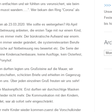
entfachten und wir fühlten uns verunsichert, wie beim
>>> 
du musst wandern…..”. Wer bekam den Ring “Corona” als
Unser
Feste
bis h
wn ab 23.03.2020. Wie sollte es weitergehen? Ab April
betreuung anbieten, die ersten Tage mit nur einem Kind,
n es immer mehr. Der bürokratische Aufwand war enorm.
Arc
 immer wieder geändert, die systemrelevanten Berufe
prüche auf Notbetreuung neu bewertet etc. Die Serie der
Archi
keine Kindersachenbasare, keine Ausflüge, kein Osterfest,
Ponyhof.
n durften legten uns Grußsteine auf die Mauer, wir
otschaften, schickten Briefe und erhielten im Gegenzug
en uns. Über jeden einzelnen Gruß freuten wir uns sehr!
ie Maskenpflicht. Erst durften wir durchsichtige Masken
 leider nicht mehr. Die Kommunikation mit den Kindern,
ndet, war ab sofort sehr eingeschränkt.
r mehr Kinder wieder kommen-zuerst die Vorschulkinder