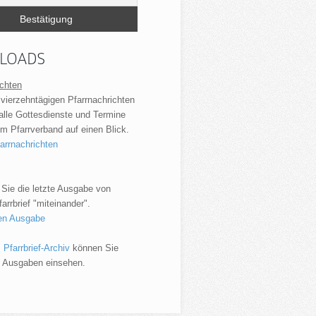
LOADS
ichten
 vierzehntägigen Pfarrnachrichten
 alle Gottesdienste und Termine
m Pfarrverband auf einen Blick.
farrnachrichten
 Sie die letzte Ausgabe von
rrbrief "miteinander".
len Ausgabe
m
Pfarrbrief-Archiv
können Sie
e Ausgaben einsehen.