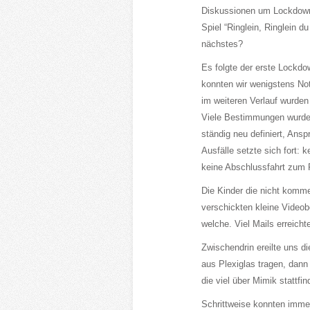
Diskussionen um Lockdown 
Spiel “Ringlein, Ringlein 
nächstes?
Es folgte der erste Lockdo
konnten wir wenigstens Not
im weiteren Verlauf wurde
Viele Bestimmungen wurden
ständig neu definiert, Ans
Ausfälle setzte sich fort: 
keine Abschlussfahrt zum 
Die Kinder die nicht komme
verschickten kleine Videob
welche. Viel Mails erreicht
Zwischendrin ereilte uns d
aus Plexiglas tragen, dann
die viel über Mimik stattfi
Schrittweise konnten imme