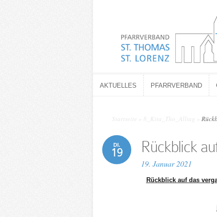
AKTUELLES
PFARRVERBAND
AKTUELLES
PFARRVERBAND
Startseite
»
8_Kita_Tho_Alltag
»
Rückb
Rückblick au
DI.
19
19. Januar 2021
R
ü
ckblick auf das verg