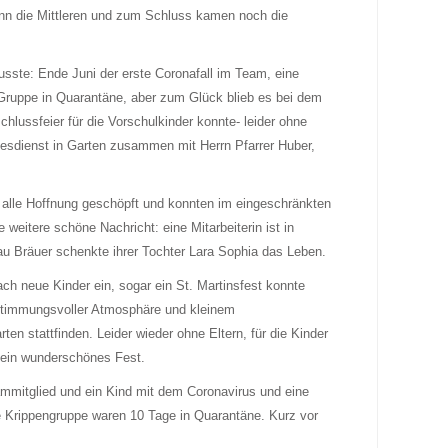
ann die Mittleren und zum Schluss kamen noch die
te: Ende Juni der erste Coronafall im Team, eine
 Gruppe in Quarantäne, aber zum Glück blieb es bei dem
chlussfeier für die Vorschulkinder konnte- leider ohne
tesdienst in Garten zusammen mit Herrn Pfarrer Huber,
 alle Hoffnung geschöpft und konnten im eingeschränkten
 weitere schöne Nachricht: eine Mitarbeiterin ist in
au Bräuer schenkte ihrer Tochter Lara Sophia das Leben.
h neue Kinder ein, sogar ein St. Martinsfest konnte
 stimmungsvoller Atmosphäre und kleinem
en stattfinden. Leider wieder ohne Eltern, für die Kinder
m ein wunderschönes Fest.
eammitglied und ein Kind mit dem Coronavirus und eine
e Krippengruppe waren 10 Tage in Quarantäne. Kurz vor