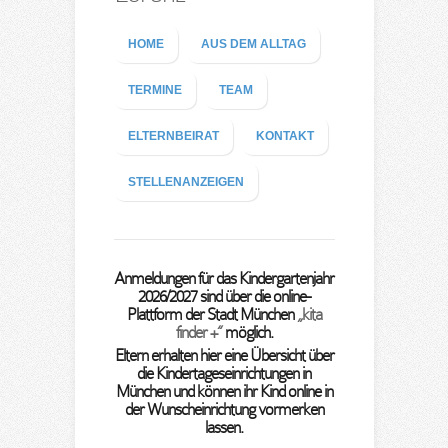
HOME
AUS DEM ALLTAG
TERMINE
TEAM
ELTERNBEIRAT
KONTAKT
STELLENANZEIGEN
Anmeldungen für das Kindergartenjahr
2026/2027 sind über die online-
Plattform der Stadt München
„kita
finder +“
möglich.
Eltern erhalten hier eine Übersicht über
die Kindertageseinrichtungen in
München und können ihr Kind online in
der Wunscheinrichtung vormerken
lassen.